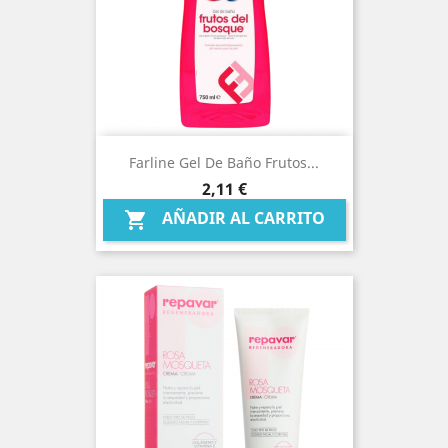
Farline Gel De Baño Frutos...
Precio
2,11 €
AÑADIR AL CARRITO
