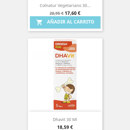
Colnatur Vegetariano 30...
Precio
Precio
17,60 €
20,95 €
base
AÑADIR AL CARRITO

Dhavit 30 Ml
Precio
18,59 €