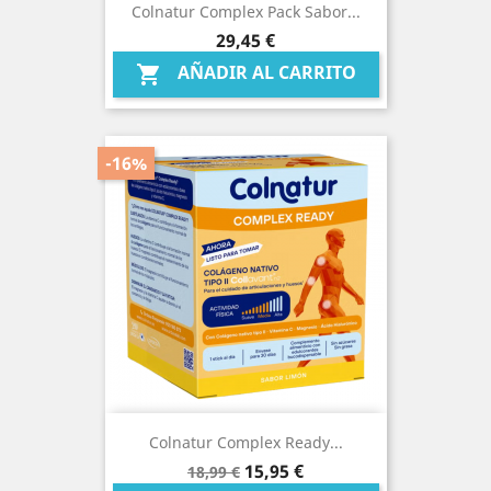
Colnatur Complex Pack Sabor...
Precio
29,45 €
AÑADIR AL CARRITO

-16%
Colnatur Complex Ready...
Precio
Precio
15,95 €
18,99 €