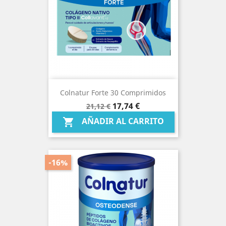
Colnatur Forte 30 Comprimidos
Precio
Precio
17,74 €
21,12 €
base
AÑADIR AL CARRITO

-16%