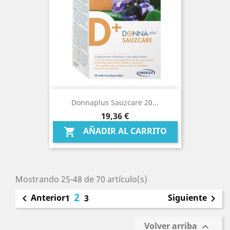
Donnaplus Sauzcare 20...
Precio
19,36 €
AÑADIR AL CARRITO

Mostrando 25-48 de 70 artículo(s)
2
Anterior
Siguiente

1
3

Volver arriba
