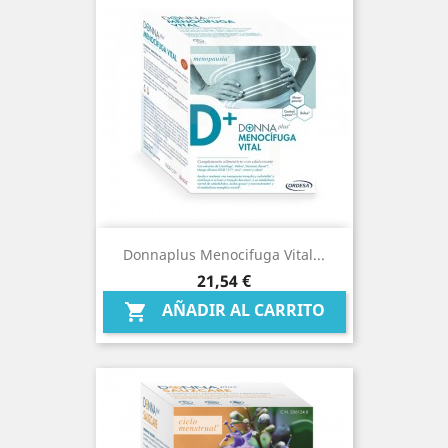
Donnaplus Menocifuga Vital...
Precio
21,54 €
AÑADIR AL CARRITO
