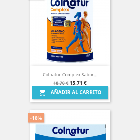
Colnatur Complex Sabor...
Precio
Precio
15,71 €
18,70 €
base
AÑADIR AL CARRITO

-16%