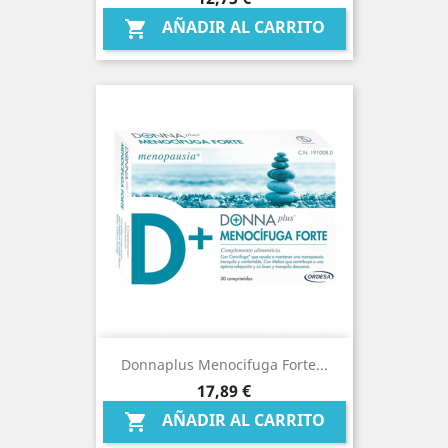
AÑADIR AL CARRITO

Donnaplus Menocifuga Forte...
Precio
17,89 €
AÑADIR AL CARRITO
