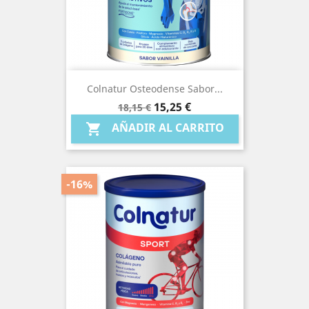
Colnatur Osteodense Sabor...
Precio
Precio
15,25 €
18,15 €
base
AÑADIR AL CARRITO

-16%