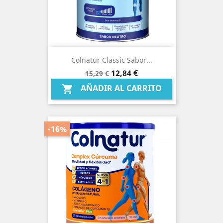
Colnatur Classic Sabor...
Precio
Precio
12,84 €
15,29 €
base
AÑADIR AL CARRITO

-16%