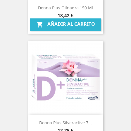
Donna Plus Oilnagra 150 Ml
Precio
18,42 €
AÑADIR AL CARRITO

Donna Plus Silveractive 7...
Precio
12,75 €