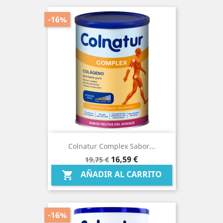
-16%
Colnatur Complex Sabor...
Precio
Precio
16,59 €
19,75 €
base
AÑADIR AL CARRITO

-16%