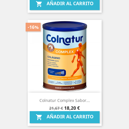
base
AÑADIR AL CARRITO

-16%
Colnatur Complex Sabor...
Precio
Precio
18,20 €
21,67 €
base
AÑADIR AL CARRITO
