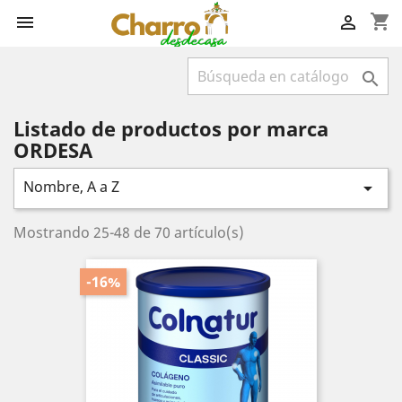
shopping_cart



Listado de productos por marca
ORDESA
Nombre, A a Z

Mostrando 25-48 de 70 artículo(s)
-16%