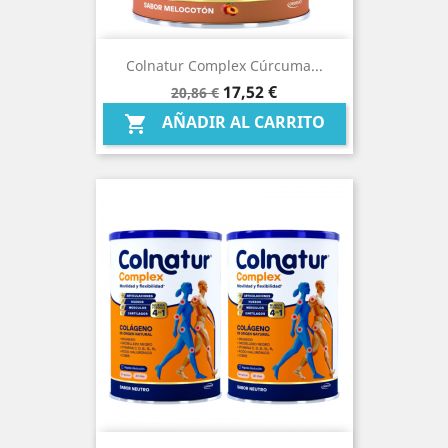
Colnatur Complex Cúrcuma...
Precio
Precio
17,52 €
20,86 €
base
AÑADIR AL CARRITO
